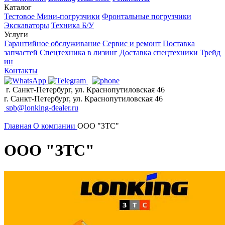
Каталог
Тестовое
Мини-погрузчики
Фронтальные погрузчики
Экскаваторы
Техника Б/У
Услуги
Гарантийное обслуживание
Сервис и ремонт
Поставка
запчастей
Спецтехника в лизинг
Доставка спецтехники
Трейд
ин
Контакты
г. Санкт-Петербург, ул. Краснопутиловская 46
г. Санкт-Петербург, ул. Краснопутиловская 46
spb@lonking-dealer.ru
Главная
О компании
ООО "ЗТС"
ООО "ЗТС"